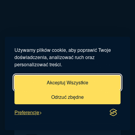
Czym jest MobiScale
Używamy plików cookie, aby poprawić Twoje
doświadczenia, analizować ruch oraz
personalizować treści.
MobiScale to program inkubacyjny dla
rozwiązań w TSL i mobility, w którym
zespoły pracują nad realnymi
Akceptuj Wszystkie
problemami rynku i rozwijają pierwsze
Odrzuć zbędne
MVP.
Preferencje